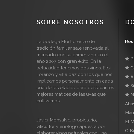
SOBRE NOSOTROS
D
La bodega Eloi Lorenzo de
Res
tradición familiar sale renovada al
mercado con su primer vino en el
Pe
año 2007 con gran éxito. En la
actualidad tenemos dos vinos; Eloi
Ca
Lorenzo y villa paz con los que nos
A 
implicamos personalmente en cada
Si
una de las etapas, para destacar los
mejores matices de las uvas que
N
cultivamos.
Abas
Mau
Javier Monsalve, propietario,
El M
viticultor y enólogo apuesta por
O B
elaborar vinos naturales con una