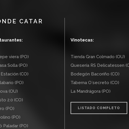
ÓNDE CATAR
taurantes:
Vinotecas:
pe viera (PO)
Tienda Gran Colmado (OU)
sa Solla (PO)
Quesería RS Delicatessen (
Estación (CO)
Bodegón Bacoriño (CO)
labario (PO)
Taberna O`secreto (CO)
ova (OU)
La Mandrágora (PO)
to 2.0 (CO)
ro (PO)
LISTADO COMPLETO
olino (PO)
ó Paladar (PO)