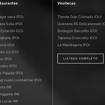
taurantes:
Vinotecas:
pe viera (PO)
Tienda Gran Colmado (OU)
sa Solla (PO)
Quesería RS Delicatessen (
Estación (CO)
Bodegón Bacoriño (CO)
labario (PO)
Taberna O`secreto (CO)
ova (OU)
La Mandrágora (PO)
to 2.0 (CO)
ro (PO)
LISTADO COMPLETO
olino (PO)
ó Paladar (PO)
gi sushi cocktail bar (PO)
rla (M)
ragantia (M)
a Lucas (M)