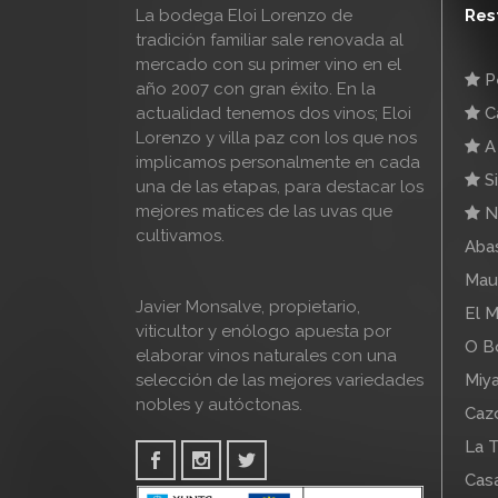
La bodega Eloi Lorenzo de
Res
tradición familiar sale renovada al
mercado con su primer vino en el
Pe
año 2007 con gran éxito. En la
actualidad tenemos dos vinos; Eloi
Ca
Lorenzo y villa paz con los que nos
A 
implicamos personalmente en cada
Si
una de las etapas, para destacar los
mejores matices de las uvas que
N
cultivamos.
Abas
Mau
Javier Monsalve, propietario,
El M
viticultor y enólogo apuesta por
O B
elaborar vinos naturales con una
selección de las mejores variedades
Miya
nobles y autóctonas.
Cazo
La T
Cas