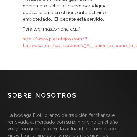
contamos cuál es el nuevo paradigma
que se asoma en el horizonte del vino
embotellado… El debate está servido.
Para leer más..pincha aquí
http://www.planetajoy.com/?
La_rosca_de_los_tapones%3A__quien_le_pone_la_t
SOBRE NOSOTROS
La bodega Eloi Lorenzo de tradición familiar sale
renovada al mercado con su primer vino en el año
2007 con gran éxito. En la actualidad tenemos dos
vinos; Eloi Lorenzo y villa paz con los que nos