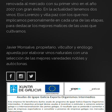
renovada al mercado con su primer vino en el año
2007 con gran éxito. En la actualidad tenemos dos
vinos; Eloi Lorenzo y villa paz con los que nos
implicamos personalmente en cada una de las etapas,
para destacar los mejores matices de las uvas que
cultivamos.
Javier Monsalve, propietario, viticultor y enólogo
apuesta por elaborar vinos naturales con una
selección de las mejores variedades nobles y
autóctonas.