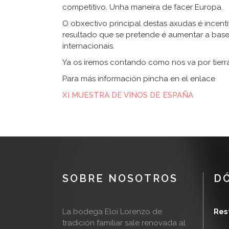
competitivo. Unha maneira de facer Europa.
O obxectivo principal destas axudas é incent
resultado que se pretende é aumentar a bas
internacionais.
Ya os iremos contando como nos va por tierr
Para más información pincha en el enlace
XI MUESTRA DE VINOS DE ESPAÑA
SOBRE NOSOTROS
D
La bodega Eloi Lorenzo de
Res
tradición familiar sale renovada al