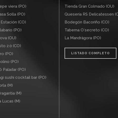
pe viera (PO)
Tienda Gran Colmado (OU)
sa Solla (PO)
Quesería RS Delicatessen (
Estación (CO)
Bodegón Bacoriño (CO)
labario (PO)
Taberna O`secreto (CO)
ova (OU)
La Mandrágora (PO)
to 2.0 (CO)
ro (PO)
LISTADO COMPLETO
olino (PO)
ó Paladar (PO)
gi sushi cocktail bar (PO)
rla (M)
ragantia (M)
a Lucas (M)