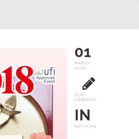
01
MARZO
2018
ELOI
LORENZO
IN
NOTICIAS