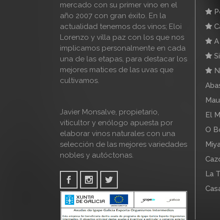
mercado con su primer vino en el
Pe
año 2007 con gran éxito. En la
actualidad tenemos dos vinos; Eloi
Ca
Lorenzo y villa paz con los que nos
A 
implicamos personalmente en cada
Si
una de las etapas, para destacar los
mejores matices de las uvas que
N
cultivamos.
Abas
Mau
Javier Monsalve, propietario,
El M
viticultor y enólogo apuesta por
O B
elaborar vinos naturales con una
selección de las mejores variedades
Miya
nobles y autóctonas.
Cazo
La T
Cas