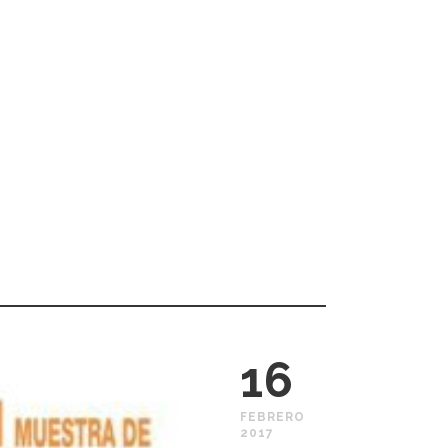
16
FEBRERO
2017